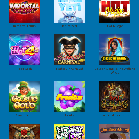
Immortal Fruits
Ice Ice Yeti
Hot Nudge
Hot 4 Cash
Harlequin Carnival
Golden Genie & the Walking
Wilds
Gaelic Gold
Fruits
Evil Goblins xBomb