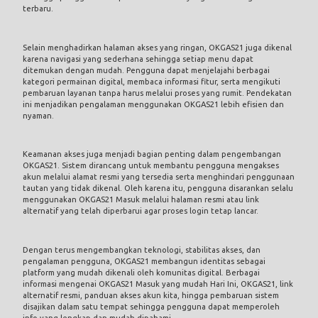
terbaru.
Selain menghadirkan halaman akses yang ringan,
OKGAS21
juga dikenal
karena navigasi yang sederhana sehingga setiap menu dapat
ditemukan dengan mudah. Pengguna dapat menjelajahi berbagai
kategori permainan digital, membaca informasi fitur, serta mengikuti
pembaruan layanan tanpa harus melalui proses yang rumit. Pendekatan
ini menjadikan pengalaman menggunakan OKGAS21 lebih efisien dan
nyaman.
Keamanan akses juga menjadi bagian penting dalam pengembangan
OKGAS21. Sistem dirancang untuk membantu pengguna mengakses
akun melalui alamat resmi yang tersedia serta menghindari penggunaan
tautan yang tidak dikenal. Oleh karena itu, pengguna disarankan selalu
menggunakan OKGAS21 Masuk melalui halaman resmi atau link
alternatif yang telah diperbarui agar proses login tetap lancar.
Dengan terus mengembangkan teknologi, stabilitas akses, dan
pengalaman pengguna, OKGAS21 membangun identitas sebagai
platform yang mudah dikenali oleh komunitas digital. Berbagai
informasi mengenai OKGAS21 Masuk yang mudah Hari Ini, OKGAS21, link
alternatif resmi, panduan akses akun kita, hingga pembaruan sistem
disajikan dalam satu tempat sehingga pengguna dapat memperoleh
info yang lengkap dan mudah dipahami.