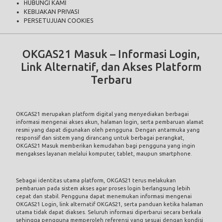
HUBUNGI KAMI
KEBIJAKAN PRIVASI
PERSETUJUAN COOKIES
OKGAS21 Masuk – Informasi Login,
Link Alternatif, dan Akses Platform
Terbaru
OKGAS21 merupakan platform digital yang menyediakan berbagai
informasi mengenai akses akun, halaman login, serta pembaruan alamat
resmi yang dapat digunakan oleh pengguna. Dengan antarmuka yang
responsif dan sistem yang dirancang untuk berbagai perangkat,
OKGAS21 Masuk memberikan kemudahan bagi pengguna yang ingin
mengakses layanan melalui komputer, tablet, maupun smartphone.
Sebagai identitas utama platform,
OKGAS21
terus melakukan
pembaruan pada sistem akses agar proses login berlangsung lebih
cepat dan stabil. Pengguna dapat menemukan informasi mengenai
OKGAS21 Login, link alternatif
OKGAS21
, serta panduan ketika halaman
utama tidak dapat diakses. Seluruh informasi diperbarui secara berkala
sehingga pengguna memperoleh referensi yang sesuai dengan kondisi