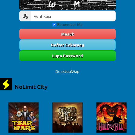
Remember Me
Masuk
Daftar Sekarang
Lupa Password
Desktop
Wap
NoLimit City