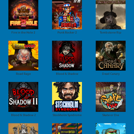
Fire in the Hole 2
Punk Rocker 2
Tombstone Rip
Road Rage
Blood & Shadow
Dead Canary
Blood & Shadow 2
Stockholm Syndrome
Skate or Die