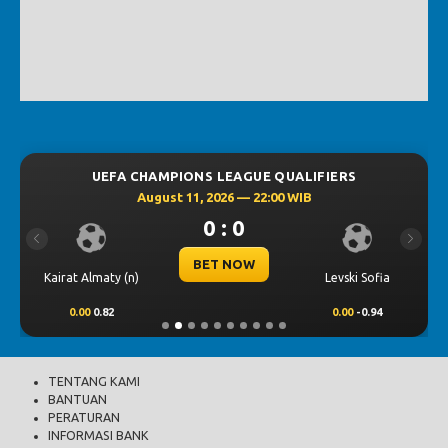
UEFA CHAMPIONS LEAGUE QUALIFIERS
August 11, 2026 — 22:00 WIB
0 : 0
Previous
Next
BET NOW
Kairat Almaty (n)
Levski Sofia
0.00
0.82
0.00
-0.94
TENTANG KAMI
BANTUAN
PERATURAN
INFORMASI BANK