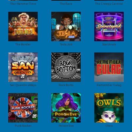
Thor Hammer Time
The Rave
The Creepy Carnival
The Border
Tesla Jolt
Starstruck
San Quentin xWays
Rock Botto
Remember Gulag
Punk Rocker
Poison Eve
Owls