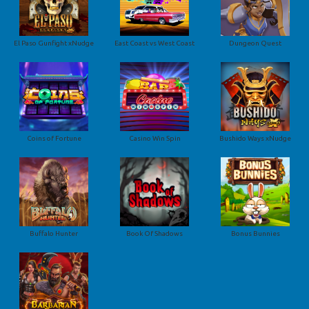
El Paso Gunfight xNudge
East Coast vs West Coast
Dungeon Quest
Coins of Fortune
Casino Win Spin
Bushido Ways xNudge
Buffalo Hunter
Book Of Shadows
Bonus Bunnies