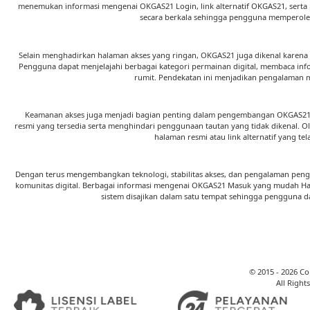
menemukan informasi mengenai OKGAS21 Login, link alternatif
OKGAS21
, sert
secara berkala sehingga pengguna memperoleh 
Selain menghadirkan halaman akses yang ringan,
OKGAS21
juga dikenal karena
Pengguna dapat menjelajahi berbagai kategori permainan digital, membaca info
rumit. Pendekatan ini menjadikan pengalaman 
Keamanan akses juga menjadi bagian penting dalam pengembangan OKGAS21.
resmi yang tersedia serta menghindari penggunaan tautan yang tidak dikenal. 
halaman resmi atau link alternatif yang tel
Dengan terus mengembangkan teknologi, stabilitas akses, dan pengalaman pen
komunitas digital. Berbagai informasi mengenai OKGAS21 Masuk yang mudah Hari 
sistem disajikan dalam satu tempat sehingga pengguna 
© 2015 - 2026 C
All Right