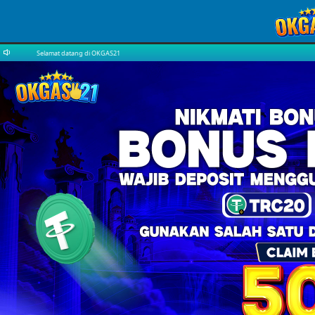
Selamat datang di OKGAS21
Selamat datang di OKGAS21