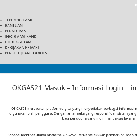
TENTANG KAMI
BANTUAN
PERATURAN
INFORMASI BANK
HUBUNGI KAMI
KEBIJAKAN PRIVASI
PERSETUJUAN COOKIES
OKGAS21 Masuk – Informasi Login, Link
OKGAS21 merupakan platform digital yang menyediakan berbagai informasi m
digunakan oleh pengguna. Dengan antarmuka yang responsif dan sistem yan
bagi pengguna yang ingin mengakses layanan 
Sebagai identitas utama platform,
OKGAS21
terus melakukan pembaruan pada sist