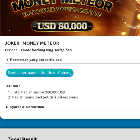
JOKER : MONEY METEOR
Periode :
Event berlangsung setiap hari
Permainan yang berpartisipasi
Semua permainan slot JokerGaming
Aturan :
Total hadiah senilai $80,000 USD.
Hadiah Grand Jackpot dari Jokergaming.
Syarat & Ketentuan
Togel Result