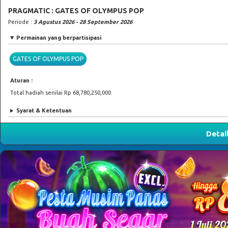
PRAGMATIC : GATES OF OLYMPUS POP
Periode :
3 Agustus 2026 - 28 September 2026
Permainan yang berpartisipasi
GATES OF OLYMPUS POP
Aturan :
Total hadiah senilai Rp 68,780,250,000.
Syarat & Ketentuan
Detai