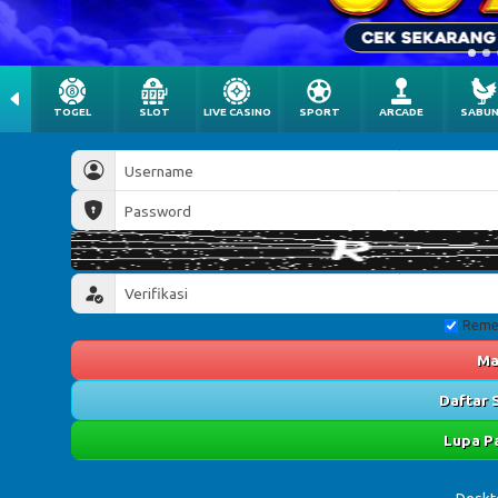
TOGEL
SLOT
LIVE CASINO
SPORT
ARCADE
SABU
Reme
Ma
Daftar 
Lupa P
Deskt