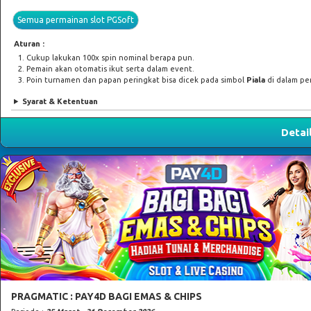
Semua permainan slot PGSoft
Aturan :
Cukup lakukan 100x spin nominal berapa pun.
Pemain akan otomatis ikut serta dalam event.
Poin turnamen dan papan peringkat bisa dicek pada simbol
Piala
di dalam pe
Syarat & Ketentuan
Detai
PRAGMATIC : PAY4D BAGI EMAS & CHIPS