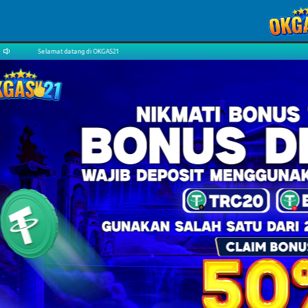
KGAS21
Selamat datang di OKGAS21