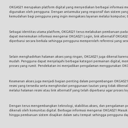
OKGAS21 merupakan platform digital yang menyediakan berbagai informasi me
digunakan oleh pengguna. Dengan antarmuka yang responsif dan sistem yan
kemudahan bagi pengguna yang ingin mengakses layanan melalui komputer, 
Sebagai identitas utama platform,
OKGAS21
terus melakukan pembaruan pada s
dapat menemukan informasi mengenai OKGAS21 Login, link alternatif
OKGAS2
diperbarui secara berkala sehingga pengguna memperoleh referensi yang sesu
Selain menghadirkan halaman akses yang ringan,
OKGAS21
juga dikenal karen
mudah. Pengguna dapat menjelajahi berbagai kategori permainan digital, memb
proses yang rumit. Pendekatan ini menjadikan pengalaman menggunakan OKGA
Keamanan akses juga menjadi bagian penting dalam pengembangan OKGAS21.
resmi yang tersedia serta menghindari penggunaan tautan yang tidak diken
melalui halaman resmi atau link alternatif yang telah diperbarui agar proses lo
Dengan terus mengembangkan teknologi, stabilitas akses, dan pengalaman 
dikenali oleh komunitas digital. Berbagai informasi mengenai OKGAS21 Masuk y
hingga pembaruan sistem disajikan dalam satu tempat sehingga pengguna d