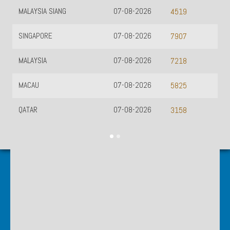
MALAYSIA SIANG
07-08-2026
TO
4519
SINGAPORE
07-08-2026
7907
MALAYSIA
07-08-2026
7218
MACAU
07-08-2026
5825
QATAR
07-08-2026
3158