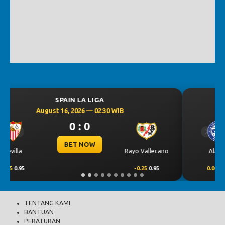
SPAIN LA LIGA
August 16, 2026 — 00:30 WIB
0 : 0
Previous
Next
BET NOW
Alaves
Getafe
0.00
0.62
0.00
-0.72
TENTANG KAMI
BANTUAN
PERATURAN