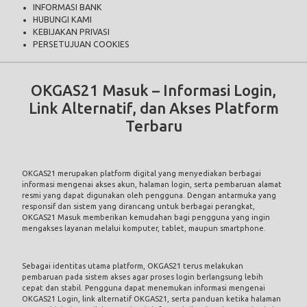
INFORMASI BANK
HUBUNGI KAMI
KEBIJAKAN PRIVASI
PERSETUJUAN COOKIES
OKGAS21 Masuk – Informasi Login,
Link Alternatif, dan Akses Platform
Terbaru
OKGAS21 merupakan platform digital yang menyediakan berbagai
informasi mengenai akses akun, halaman login, serta pembaruan alamat
resmi yang dapat digunakan oleh pengguna. Dengan antarmuka yang
responsif dan sistem yang dirancang untuk berbagai perangkat,
OKGAS21 Masuk memberikan kemudahan bagi pengguna yang ingin
mengakses layanan melalui komputer, tablet, maupun smartphone.
Sebagai identitas utama platform,
OKGAS21
terus melakukan
pembaruan pada sistem akses agar proses login berlangsung lebih
cepat dan stabil. Pengguna dapat menemukan informasi mengenai
OKGAS21 Login, link alternatif
OKGAS21
, serta panduan ketika halaman