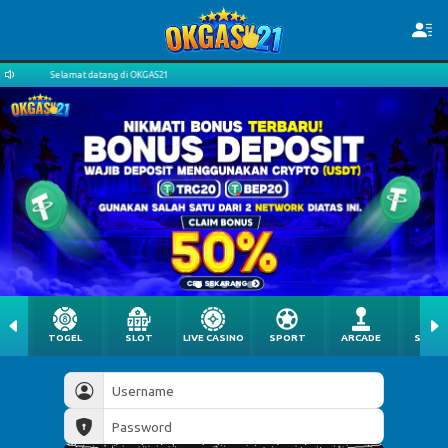
Selamat datang di OKGAS21
Selamat datang di OKGAS21
TOGEL
SLOT
LIVE CASINO
SPORT
ARCADE
SABU