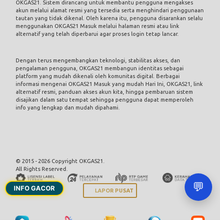
OKGAS21. Sistem dirancang untuk membantu pengguna mengakses
akun melalui alamat resmi yang tersedia serta menghindari penggunaan
tautan yang tidak dikenal. Oleh karena itu, pengguna disarankan selalu
menggunakan OKGAS21 Masuk melalui halaman resmi atau link
alternatif yang telah diperbarui agar proses login tetap lancar.
Dengan terus mengembangkan teknologi, stabilitas akses, dan
pengalaman pengguna, OKGAS21 membangun identitas sebagai
platform yang mudah dikenali oleh komunitas digital. Berbagai
informasi mengenai OKGAS21 Masuk yang mudah Hari Ini, OKGAS21, link
alternatif resmi, panduan akses akun kita, hingga pembaruan sistem
disajikan dalam satu tempat sehingga pengguna dapat memperoleh
info yang lengkap dan mudah dipahami.
© 2015 - 2026 Copyright OKGAS21.
All Rights Reserved.
💬
INFO GACOR
LAPOR PUSAT