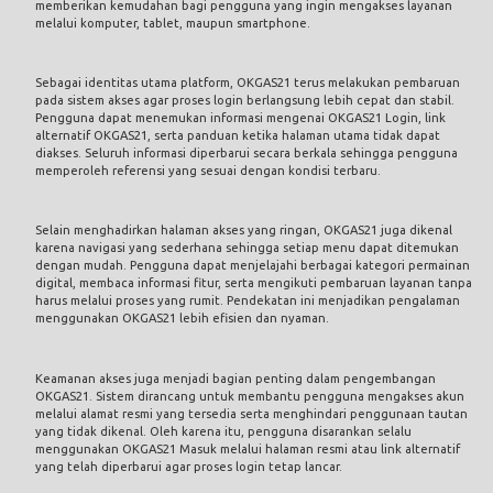
memberikan kemudahan bagi pengguna yang ingin mengakses layanan
melalui komputer, tablet, maupun smartphone.
Sebagai identitas utama platform,
OKGAS21
terus melakukan pembaruan
pada sistem akses agar proses login berlangsung lebih cepat dan stabil.
Pengguna dapat menemukan informasi mengenai OKGAS21 Login, link
alternatif
OKGAS21
, serta panduan ketika halaman utama tidak dapat
diakses. Seluruh informasi diperbarui secara berkala sehingga pengguna
memperoleh referensi yang sesuai dengan kondisi terbaru.
Selain menghadirkan halaman akses yang ringan,
OKGAS21
juga dikenal
karena navigasi yang sederhana sehingga setiap menu dapat ditemukan
dengan mudah. Pengguna dapat menjelajahi berbagai kategori permainan
digital, membaca informasi fitur, serta mengikuti pembaruan layanan tanpa
harus melalui proses yang rumit. Pendekatan ini menjadikan pengalaman
menggunakan OKGAS21 lebih efisien dan nyaman.
Keamanan akses juga menjadi bagian penting dalam pengembangan
OKGAS21. Sistem dirancang untuk membantu pengguna mengakses akun
melalui alamat resmi yang tersedia serta menghindari penggunaan tautan
yang tidak dikenal. Oleh karena itu, pengguna disarankan selalu
menggunakan OKGAS21 Masuk melalui halaman resmi atau link alternatif
yang telah diperbarui agar proses login tetap lancar.