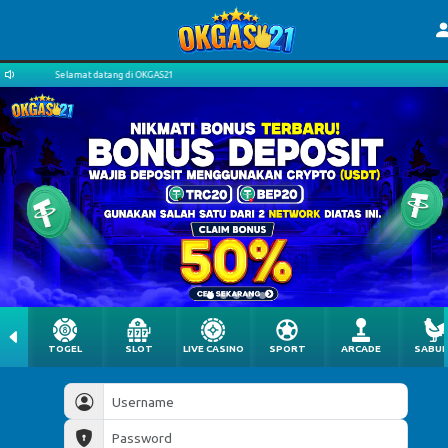
Selamat datang di OKGAS21
TOGEL
SLOT
LIVE CASINO
SPORT
ARCADE
SABU