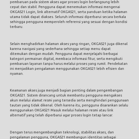
pembaruan pada sistem akses agar proses login berlangsung lebih
cepat dan stabil. Pengguna dapat menemukan informasi mengenai
OKGAS21 Login, link alternatif
OKGAS21
, serta panduan ketika halaman
utama tidak dapat diakses. Seluruh informasi diperbarui secara berkala
sehingga pengguna memperoleh referensi yang sesuai dengan kondisi
terbaru.
Selain menghadirkan halaman akses yang ringan,
OKGAS21
juga dikenal
karena navigasi yang sederhana sehingga setiap menu dapat
ditemukan dengan mudah. Pengguna dapat menjelajahi berbagai
kategori permainan digital, membaca informasi fitur, serta mengikuti
pembaruan layanan tanpa harus melalui proses yang rumit. Pendekatan
ini menjadikan pengalaman menggunakan OKGAS21 lebih efisien dan
nyaman.
Keamanan akses juga menjadi bagian penting dalam pengembangan
OKGAS21. Sistem dirancang untuk membantu pengguna mengakses
akun melalui alamat resmi yang tersedia serta menghindari penggunaan
tautan yang tidak dikenal. Oleh karena itu, pengguna disarankan selalu
menggunakan OKGAS21 Masuk melalui halaman resmi atau link
alternatif yang telah diperbarui agar proses login tetap lancar.
Dengan terus mengembangkan teknologi, stabilitas akses, dan
pengalaman pengguna, OKGAS21 membangun identitas sebagai