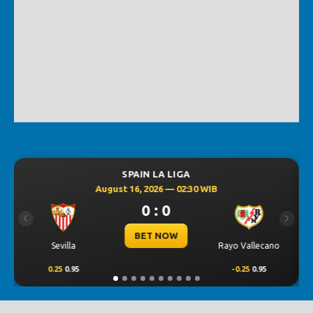
LIGA
SPAIN LA LIGA
— 02:30 WIB
August 16, 2026 — 00:3
0
0 : 0
Previous
Next
OW
BET NOW
Rayo Vallecano
Alaves
-0.25
0.95
0.00
0.62